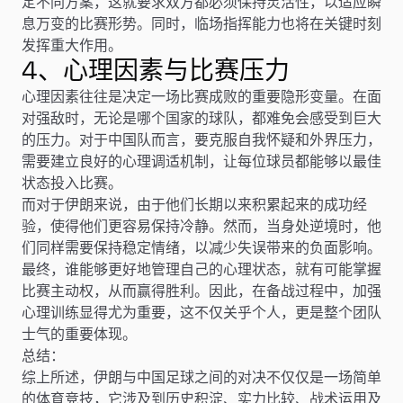
定不同方案，这就要求双方都必须保持灵活性，以适应瞬
息万变的比赛形势。同时，临场指挥能力也将在关键时刻
发挥重大作用。
4、心理因素与比赛压力
心理因素往往是决定一场比赛成败的重要隐形变量。在面
对强敌时，无论是哪个国家的球队，都难免会感受到巨大
的压力。对于中国队而言，要克服自我怀疑和外界压力，
需要建立良好的心理调适机制，让每位球员都能够以最佳
状态投入比赛。
而对于伊朗来说，由于他们长期以来积累起来的成功经
验，使得他们更容易保持冷静。然而，当身处逆境时，他
们同样需要保持稳定情绪，以减少失误带来的负面影响。
最终，谁能够更好地管理自己的心理状态，就有可能掌握
比赛主动权，从而赢得胜利。因此，在备战过程中，加强
心理训练显得尤为重要，这不仅关乎个人，更是整个团队
士气的重要体现。
总结：
综上所述，伊朗与中国足球之间的对决不仅仅是一场简单
的体育竞技，它涉及到历史积淀、实力比较、战术运用及