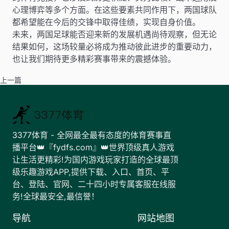
心理博弈等多个方面。在这些要素共同作用下，两国球队
都希望能在今后的交锋中取得佳绩，实现自身价值。
未来，两国足球能否迎来新的发展机遇尚待观察，但无论
结果如何，这场较量必将成为推动彼此进步的重要动力，
也让我们期待更多精彩赛事带来的震撼体验。
上一篇
3377体育 - 全网最全最有态度的体育赛事直
播平台👑『fydfs.com』👑世界顶级真人游戏
让生活更精彩!为国内游戏玩家打造的全球最顶
级乐趣游戏APP,提供下载、入口、首页、平
台、登陆、官网、二十四小时专属客服在线服
务!全球最安全,最信誉！
导航
网站地图