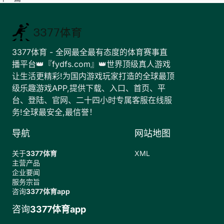
3377体育 - 全网最全最有态度的体育赛事直
播平台👑『fydfs.com』👑世界顶级真人游戏
让生活更精彩!为国内游戏玩家打造的全球最顶
级乐趣游戏APP,提供下载、入口、首页、平
台、登陆、官网、二十四小时专属客服在线服
务!全球最安全,最信誉！
导航
网站地图
关于
3377体育
XML
主营产品
企业要闻
服务宗旨
咨询
3377体育app
咨询
3377体育app